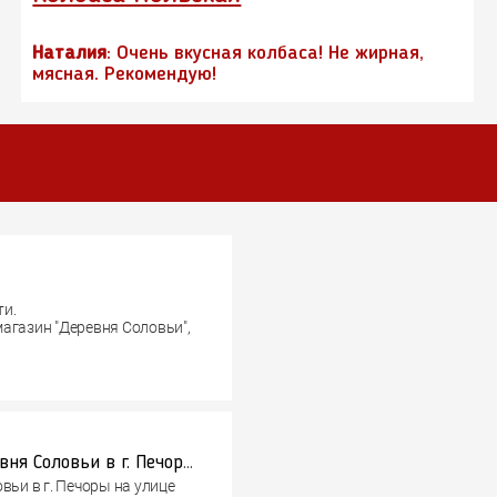
Наталия
: Очень вкусная колбаса! Не жирная,
мясная. Рекомендую!
ти.
агазин "Деревня Соловьи",
Псковской области,
 продукции от ООО
Долгожданное открытие фирменного магазина Деревня Соловьи в г. Печоры на улице Юрьевской 18.
ьи в г. Печоры на улице