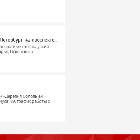
ст»: свежее мясо, вкусные
ты и натуральная молочная
Открытие 8-го магазина Деревня Соловьи в г. Санкт-Петербург на проспекте Ветеранов, 91.
В ассортименте продукция
рья, Псковского
н «Деревня Соловьи»!
уса, 29, график работы с
изделия, молочная