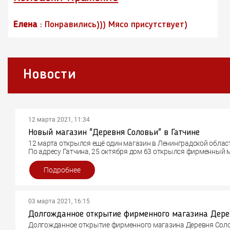
Елена
: Понравились))) Мясо присутствует)
Новости
12 марта 2021, 11:34
Новый магазин "Деревня Соловьи" в Гатчине
12 марта открылся ещё один магазин в Ленинградской облас
По адресу Гатчина, 25 октября дом 63 открылся фирменный м
график работы с 9.00 до 21. 00.
В магазине представлен широкий ассортимент продуктов из 
Подробнее
специализируется магазин на мясной, колбасной и молочной
"ПсковАгроИнвест" под ТМ "Деревня Соловьи".
03 марта 2021, 16:15
Долгожданное открытие фирменного магазина Деревня Солов