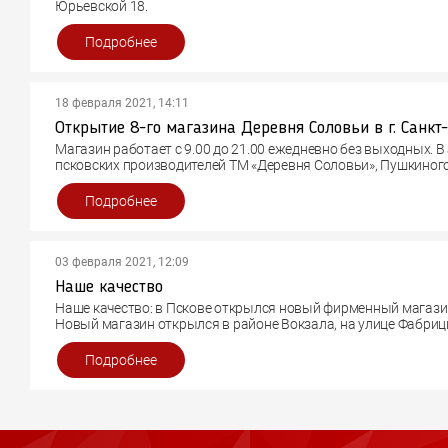
Юрьевской 18.
Это 13-й магазин в г. Псков и Псковской области.
В ассортименте продукция производства ООО «ПсковАгроИнве
Подробнее
колбасы, изысканные деликатесы, аппетитные полуфабрика
продукция.
18 февраля 2021, 14:11
Магазин работает с 9.00 до 21.00 ежедневно без выходных. 
псковских производителей ТМ «Деревня Соловьи», Пушкиного
хлебокомбината, Псковской птицефабрики и др.
Подробнее
03 февраля 2021, 12:09
Наше качество
Наше качество: в Пскове открылся новый фирменный магази
Новый магазин открылся в районе Вокзала, на улице Фабрици
9.00 до 20.00.
В ассортименте магазина свежее мясо, мясные и колбасные 
Подробнее
продукция.