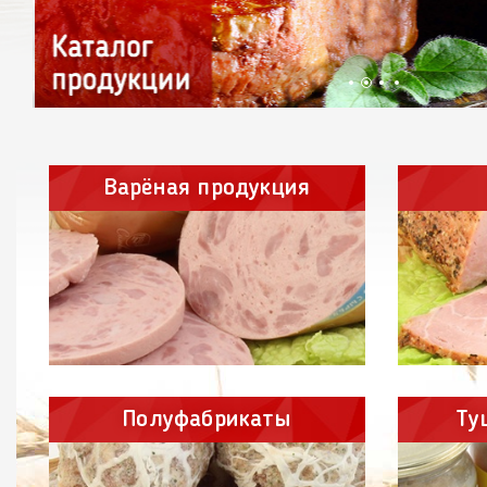
Варёная продукция
Полуфабрикаты
Ту