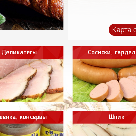
Карта 
Деликатесы
Сосиски, сардел
шенка, консервы
Шпик