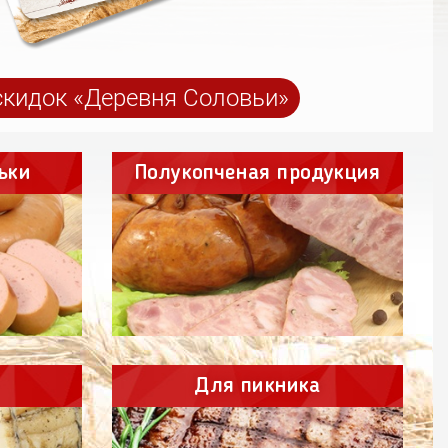
скидок «Деревня Соловьи»
ьки
Полукопченая продукция
Для пикника