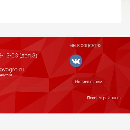
МЫ В СОЦСЕТЯХ
-13-03 (доп.3)
ovagro.ru
ддержка
Написать нам
ПсковАгроИнвест