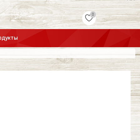
0
одукты