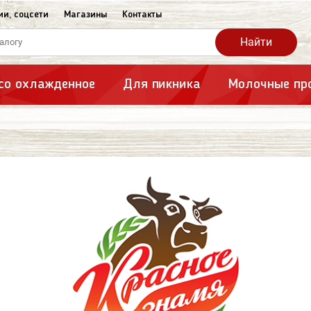
ии, соцсети
Магазины
Контакты
сардельки
Тушенка, консервы
Найти
еная продукция
Шпик
со охлажденное
Для пикника
Молочные пр