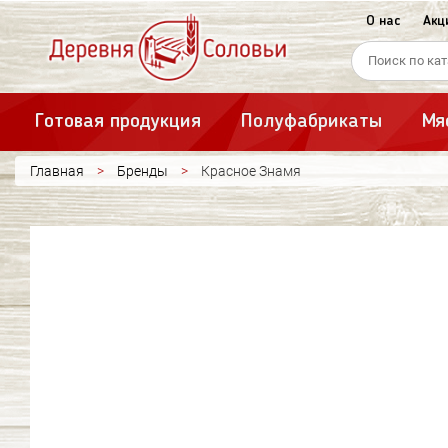
О нас
Акц
Варёная продукция
Сосиски, 
Деликатесы
Полукопч
Готовая продукция
Полуфабрикаты
Мя
Главная
Бренды
Красное Знамя