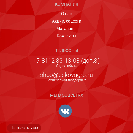
5
КОМПАНИЯ
О нас
Акции, соцсети
Оставить
Магазины
комментарий
Контакты
Евгений
ТЕЛЕФОНЫ
24.06.2026 15:19
+7 8112 33-13-03 (доп.3)
Отдел сбыта
Оценка:
shop@pskovagro.ru
Техническая поддержка
Попробовал данную тушёнку. Очень вкусная,
МЫ В СОЦСЕТЯХ
сплошное мясо. Супер. Рекомендую
Людмила
Написать нам
26.04.2026 12:33