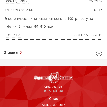
Срок годности
25 суток
Условия хранения
0 - +6
Энергетическая и пищевая ценность на 100 гр. продукта
белки - 6г жиры - 55г 519 ккал
ГОСТ / ТУ
ГОСТ Р 55485-2013
Отзывы
0
Ваш отзыв
Cвоё, местное!
КОМПАНИЯ
О нас
Акции, соцсети