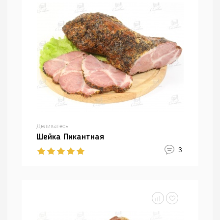
Деликатесы
Шейка Пикантная
3