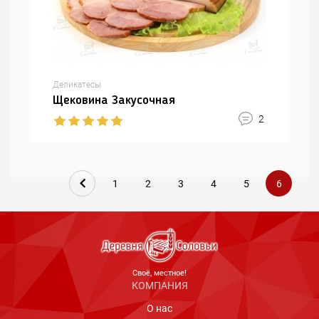
Деликатесы
Щековина Закусочная
2
1
2
3
4
5
6
Cвоё, местное!
КОМПАНИЯ
О нас