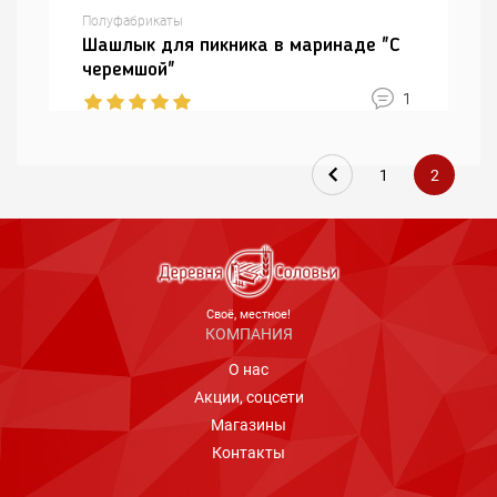
Полуфабрикаты
Шашлык для пикника в маринаде "С
черемшой"
1
1
2
Cвоё, местное!
КОМПАНИЯ
О нас
Акции, соцсети
Магазины
Контакты